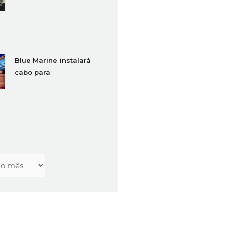
Workshop da Marinha
Blue Marine instalará
cabo para
monitoramento sísmico
em campos do pré-sal